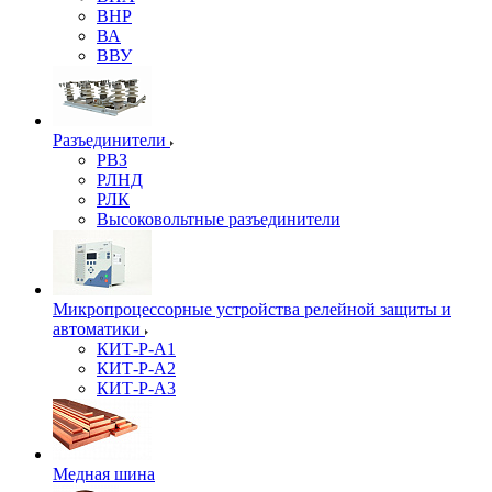
ВНР
ВА
ВВУ
Разъединители
РВЗ
РЛНД
РЛК
Высоковольтные разъединители
Микропроцессорные устройства релейной защиты и
автоматики
КИТ-Р-А1
КИТ-Р-А2
КИТ-Р-А3
Медная шина