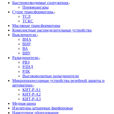
Быстровозводимые сооружения
Пневмоангары
Сухие трансформаторы
ТСЛ
ТСКС
Масляные трансформаторы
Комплектные распределительные устройства
Выключатели
ВНА
ВНР
ВА
ВВУ
Разъединители
РВЗ
РЛНД
РЛК
Высоковольтные разъединители
Микропроцессорные устройства релейной защиты и
автоматики
КИТ-Р-А1
КИТ-Р-А2
КИТ-Р-А3
Медная шина
Изоляторы штыревые фарфоровые
Намоточное оборудование