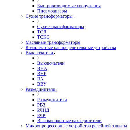
Быстровозводимые сооружения
Пневмоангары
Сухие трансформаторы
Сухие трансформаторы
ТСЛ
ТСКС
Масляные трансформаторы
Комплектные распределительные устройства
Выключатели
Выключатели
ВНА
ВНР
ВА
ВВУ
Разъединители
Разъединители
РВЗ
РЛНД
РЛК
Высоковольтные разъединители
Микропроцессорные устройства релейной защиты