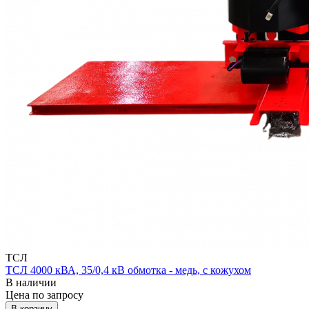
ТСЛ
ТСЛ 4000 кВА, 35/0,4 кВ обмотка - медь, с кожухом
В наличии
Цена по зап
р
осу
В корзину