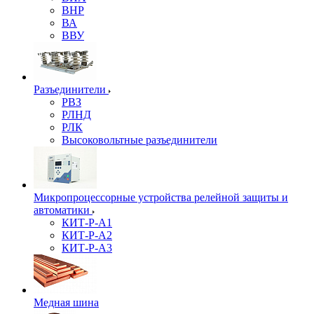
ВНР
ВА
ВВУ
Разъединители
РВЗ
РЛНД
РЛК
Высоковольтные разъединители
Микропроцессорные устройства релейной защиты и
автоматики
КИТ-Р-А1
КИТ-Р-А2
КИТ-Р-А3
Медная шина