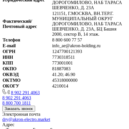
ДОРОГОМИЛОВО, НАБ ТАРАСА
ШЕВЧЕНКО, Д. 23А
121151, Г.МОСКВА, ВН.ТЕР.Г.
МУНИЦИПАЛЬНЫЙ ОКРУГ
Фактический/
ДОРОГОМИЛОВО, НАБ ТАРАСА
Почтовый адрес
ШЕВЧЕНКО, Д. 23А, БЦ Башня
2000, сектор В, 14 этаж.
Телефон
8 800 600 77 57
E-mail
info_ae@akron-holding.ru
ОГРН
1247700121393
ИНН
7730318511
КПП
773001001
ОКПО
81887083
ОКВЭД
41.20; 46.90
ОКТМО
45318000000
ОКОГУ
4210014
8 902 291 4063
8 902 291 4063
8 800 700 1811
Заказать звонок
Электронная почта
dry@akron-electro.market
Адрес