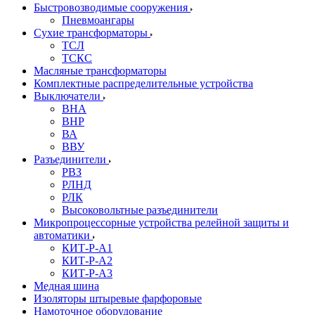
Быстровозводимые сооружения
Пневмоангары
Сухие трансформаторы
ТСЛ
ТСКС
Масляные трансформаторы
Комплектные распределительные устройства
Выключатели
ВНА
ВНР
ВА
ВВУ
Разъединители
РВЗ
РЛНД
РЛК
Высоковольтные разъединители
Микропроцессорные устройства релейной защиты и
автоматики
КИТ-Р-А1
КИТ-Р-А2
КИТ-Р-А3
Медная шина
Изоляторы штыревые фарфоровые
Намоточное оборудование