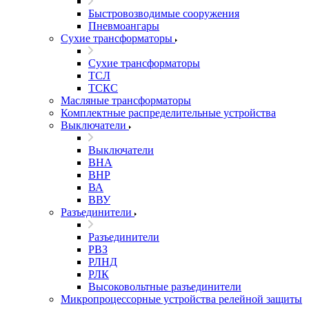
Быстровозводимые сооружения
Пневмоангары
Сухие трансформаторы
Сухие трансформаторы
ТСЛ
ТСКС
Масляные трансформаторы
Комплектные распределительные устройства
Выключатели
Выключатели
ВНА
ВНР
ВА
ВВУ
Разъединители
Разъединители
РВЗ
РЛНД
РЛК
Высоковольтные разъединители
Микропроцессорные устройства релейной защиты