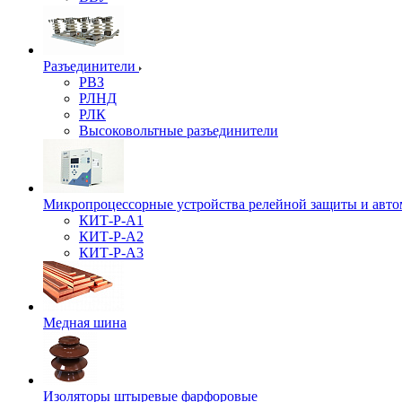
Разъединители
РВЗ
РЛНД
РЛК
Высоковольтные разъединители
Микропроцессорные устройства релейной защиты и авто
КИТ-Р-А1
КИТ-Р-А2
КИТ-Р-А3
Медная шина
Изоляторы штыревые фарфоровые