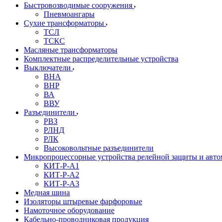
Быстровозводимые сооружения
Пневмоангары
Сухие трансформаторы
ТСЛ
ТСКС
Масляные трансформаторы
Комплектные распределительные устройства
Выключатели
ВНА
ВНР
ВА
ВВУ
Разъединители
РВЗ
РЛНД
РЛК
Высоковольтные разъединители
Микропроцессорные устройства релейной защиты и авт
КИТ-Р-А1
КИТ-Р-А2
КИТ-Р-А3
Медная шина
Изоляторы штыревые фарфоровые
Намоточное оборудование
Кабельно-проводниковая продукция