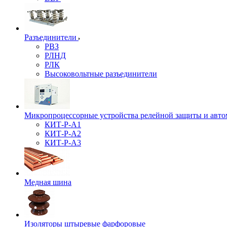
Разъединители
РВЗ
РЛНД
РЛК
Высоковольтные разъединители
Микропроцессорные устройства релейной защиты и авто
КИТ-Р-А1
КИТ-Р-А2
КИТ-Р-А3
Медная шина
Изоляторы штыревые фарфоровые