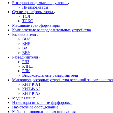
Быстровозводимые сооружения
Пневмоангары
Сухие трансформаторы
ТСЛ
ТСКС
Масляные трансформаторы
Комплектные распределительные устройства
Выключатели
ВНА
ВНР
ВА
ВВУ
Разъединители
РВЗ
РЛНД
РЛК
Высоковольтные разъединители
Микропроцессорные устройства релейной защиты и авт
КИТ-Р-А1
КИТ-Р-А2
КИТ-Р-А3
Медная шина
Изоляторы штыревые фарфоровые
Намоточное оборудование
Кабельно-проводниковая продукция