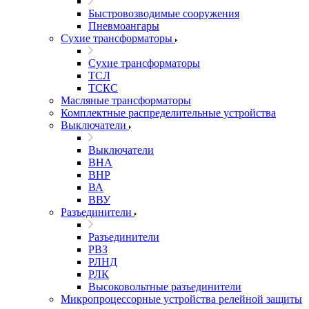
Быстровозводимые сооружения
Пневмоангары
Сухие трансформаторы
Сухие трансформаторы
ТСЛ
ТСКС
Масляные трансформаторы
Комплектные распределительные устройства
Выключатели
Выключатели
ВНА
ВНР
ВА
ВВУ
Разъединители
Разъединители
РВЗ
РЛНД
РЛК
Высоковольтные разъединители
Микропроцессорные устройства релейной защиты