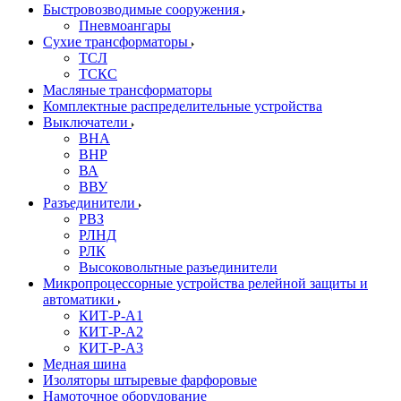
Быстровозводимые сооружения
Пневмоангары
Сухие трансформаторы
ТСЛ
ТСКС
Масляные трансформаторы
Комплектные распределительные устройства
Выключатели
ВНА
ВНР
ВА
ВВУ
Разъединители
РВЗ
РЛНД
РЛК
Высоковольтные разъединители
Микропроцессорные устройства релейной защиты и
автоматики
КИТ-Р-А1
КИТ-Р-А2
КИТ-Р-А3
Медная шина
Изоляторы штыревые фарфоровые
Намоточное оборудование