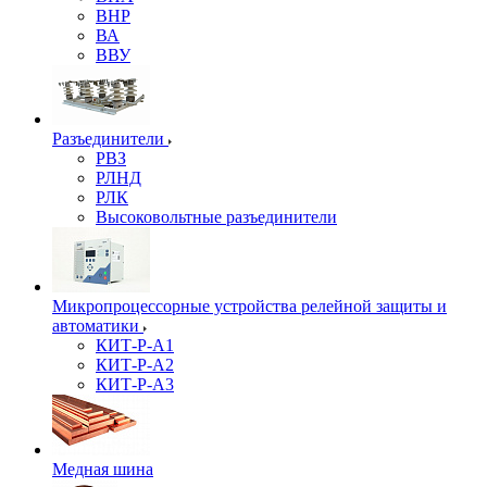
ВНР
ВА
ВВУ
Разъединители
РВЗ
РЛНД
РЛК
Высоковольтные разъединители
Микропроцессорные устройства релейной защиты и
автоматики
КИТ-Р-А1
КИТ-Р-А2
КИТ-Р-А3
Медная шина