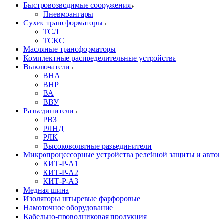
Быстровозводимые сооружения
Пневмоангары
Сухие трансформаторы
ТСЛ
ТСКС
Масляные трансформаторы
Комплектные распределительные устройства
Выключатели
ВНА
ВНР
ВА
ВВУ
Разъединители
РВЗ
РЛНД
РЛК
Высоковольтные разъединители
Микропроцессорные устройства релейной защиты и авт
КИТ-Р-А1
КИТ-Р-А2
КИТ-Р-А3
Медная шина
Изоляторы штыревые фарфоровые
Намоточное оборудование
Кабельно-проводниковая продукция