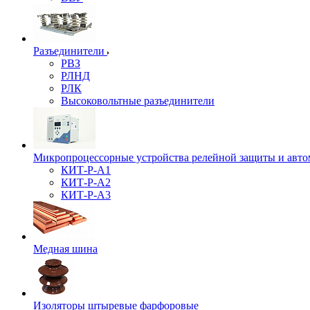
Разъединители
РВЗ
РЛНД
РЛК
Высоковольтные разъединители
Микропроцессорные устройства релейной защиты и авто
КИТ-Р-А1
КИТ-Р-А2
КИТ-Р-А3
Медная шина
Изоляторы штыревые фарфоровые