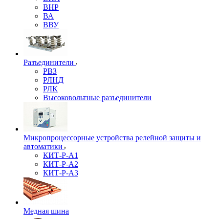
ВНР
ВА
ВВУ
Разъединители
РВЗ
РЛНД
РЛК
Высоковольтные разъединители
Микропроцессорные устройства релейной защиты и
автоматики
КИТ-Р-А1
КИТ-Р-А2
КИТ-Р-А3
Медная шина