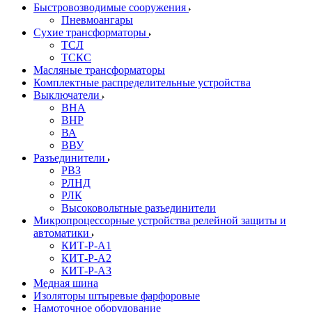
Быстровозводимые сооружения
Пневмоангары
Сухие трансформаторы
ТСЛ
ТСКС
Масляные трансформаторы
Комплектные распределительные устройства
Выключатели
ВНА
ВНР
ВА
ВВУ
Разъединители
РВЗ
РЛНД
РЛК
Высоковольтные разъединители
Микропроцессорные устройства релейной защиты и
автоматики
КИТ-Р-А1
КИТ-Р-А2
КИТ-Р-А3
Медная шина
Изоляторы штыревые фарфоровые
Намоточное оборудование