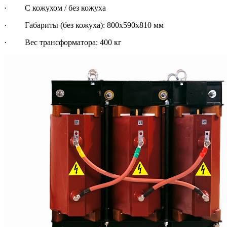
· С кожухом / без кожуха
· Габариты (без кожуха): 800х590х810 мм
· Вес трансформатора: 400 кг