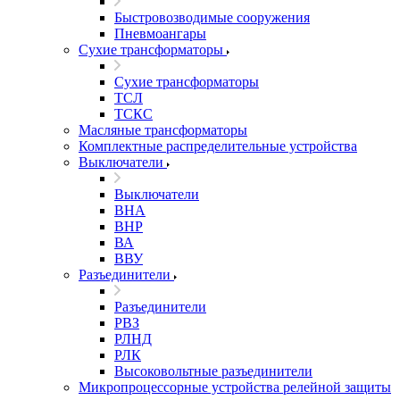
Быстровозводимые сооружения
Пневмоангары
Сухие трансформаторы
Сухие трансформаторы
ТСЛ
ТСКС
Масляные трансформаторы
Комплектные распределительные устройства
Выключатели
Выключатели
ВНА
ВНР
ВА
ВВУ
Разъединители
Разъединители
РВЗ
РЛНД
РЛК
Высоковольтные разъединители
Микропроцессорные устройства релейной защиты