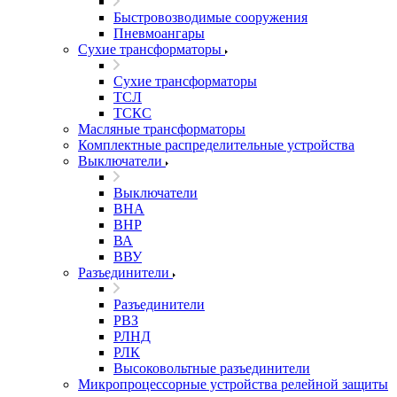
Быстровозводимые сооружения
Пневмоангары
Сухие трансформаторы
Сухие трансформаторы
ТСЛ
ТСКС
Масляные трансформаторы
Комплектные распределительные устройства
Выключатели
Выключатели
ВНА
ВНР
ВА
ВВУ
Разъединители
Разъединители
РВЗ
РЛНД
РЛК
Высоковольтные разъединители
Микропроцессорные устройства релейной защиты