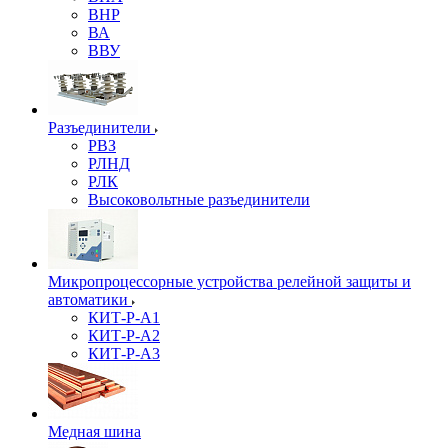
ВНР
ВА
ВВУ
Разъединители
РВЗ
РЛНД
РЛК
Высоковольтные разъединители
Микропроцессорные устройства релейной защиты и
автоматики
КИТ-Р-А1
КИТ-Р-А2
КИТ-Р-А3
Медная шина