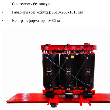
· С кожухом / без кожуха
· Габариты (без кожуха): 1510х960х1615 мм
· Вес трансформатора: 3605 кг