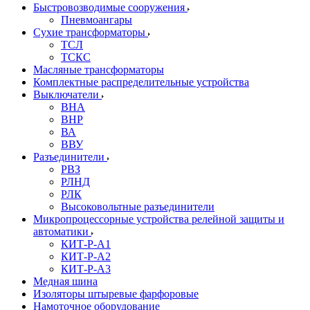
Быстровозводимые сооружения
Пневмоангары
Сухие трансформаторы
ТСЛ
ТСКС
Масляные трансформаторы
Комплектные распределительные устройства
Выключатели
ВНА
ВНР
ВА
ВВУ
Разъединители
РВЗ
РЛНД
РЛК
Высоковольтные разъединители
Микропроцессорные устройства релейной защиты и
автоматики
КИТ-Р-А1
КИТ-Р-А2
КИТ-Р-А3
Медная шина
Изоляторы штыревые фарфоровые
Намоточное оборудование