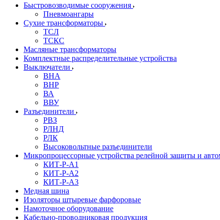
Быстровозводимые сооружения
Пневмоангары
Сухие трансформаторы
ТСЛ
ТСКС
Масляные трансформаторы
Комплектные распределительные устройства
Выключатели
ВНА
ВНР
ВА
ВВУ
Разъединители
РВЗ
РЛНД
РЛК
Высоковольтные разъединители
Микропроцессорные устройства релейной защиты и авт
КИТ-Р-А1
КИТ-Р-А2
КИТ-Р-А3
Медная шина
Изоляторы штыревые фарфоровые
Намоточное оборудование
Кабельно-проводниковая продукция