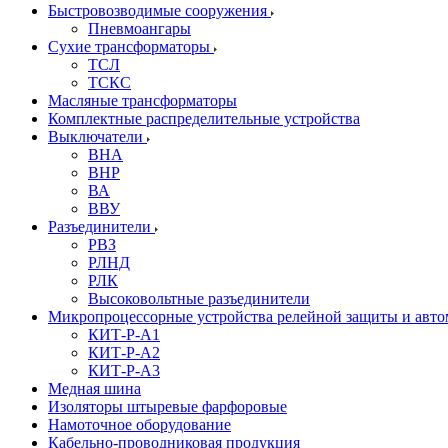
Быстровозводимые сооружения
Пневмоангары
Сухие трансформаторы
ТСЛ
ТСКС
Масляные трансформаторы
Комплектные распределительные устройства
Выключатели
ВНА
ВНР
ВА
ВВУ
Разъединители
РВЗ
РЛНД
РЛК
Высоковольтные разъединители
Микропроцессорные устройства релейной защиты и авт
КИТ-Р-А1
КИТ-Р-А2
КИТ-Р-А3
Медная шина
Изоляторы штыревые фарфоровые
Намоточное оборудование
Кабельно-проводниковая продукция