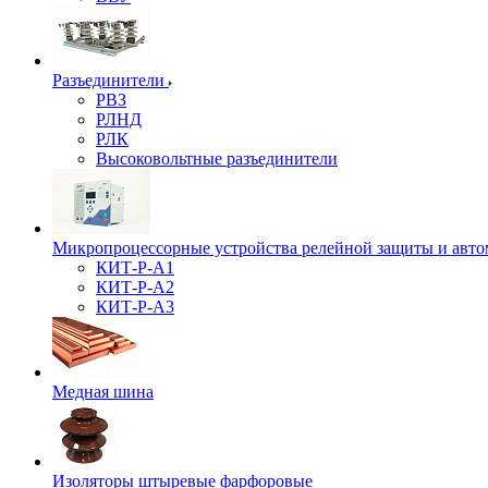
Разъединители
РВЗ
РЛНД
РЛК
Высоковольтные разъединители
Микропроцессорные устройства релейной защиты и авто
КИТ-Р-А1
КИТ-Р-А2
КИТ-Р-А3
Медная шина
Изоляторы штыревые фарфоровые