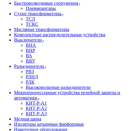
Быстровозводимые сооружения
Пневмоангары
Сухие трансформаторы
ТСЛ
ТСКС
Масляные трансформаторы
Комплектные распределительные устройства
Выключатели
ВНА
ВНР
ВА
ВВУ
Разъединители
РВЗ
РЛНД
РЛК
Высоковольтные разъединители
Микропроцессорные устройства релейной защиты и
автоматики
КИТ-Р-А1
КИТ-Р-А2
КИТ-Р-А3
Медная шина
Изоляторы штыревые фарфоровые
Намоточное оборудование