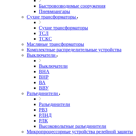
Быстровозводимые сооружения
Пневмоангары
Сухие трансформаторы
Сухие трансформаторы
ТСЛ
ТСКС
Масляные трансформаторы
Комплектные распределительные устройства
Выключатели
Выключатели
ВНА
ВНР
ВА
ВВУ
Разъединители
Разъединители
РВЗ
РЛНД
РЛК
Высоковольтные разъединители
Микропроцессорные устройства релейной защиты