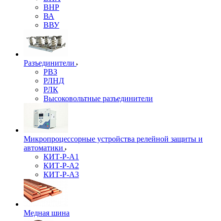
ВНР
ВА
ВВУ
Разъединители
РВЗ
РЛНД
РЛК
Высоковольтные разъединители
Микропроцессорные устройства релейной защиты и
автоматики
КИТ-Р-А1
КИТ-Р-А2
КИТ-Р-А3
Медная шина